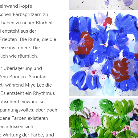
 Leinwand Köpfe,
schen Farbspritzern zu
d haben zu neuer Klarheit
 entsteht aus der
rlebten. Die Ruhe, die die
ise ins Innere. Die
tlich wie räumlich.
er Überlagerung und
oßem Können. Spontan
et, während Miye Lee die
. Es entsteht ein Rhythmus
atischer Leinwand so
spannungsvolles, aber doch
dene Farben existieren
eeinflussen sich
he Wirkung der Farbe, und